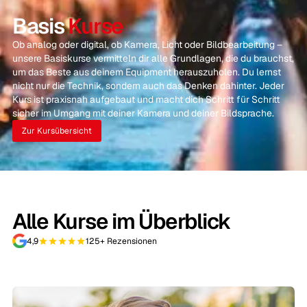
Basis
Kurse
Ob analog oder digital, ob Kamera, Licht oder Bildbearbeitung –
unsere Basiskurse vermitteln dir alle Grundlagen, die du brauchst,
um das Beste aus deinem Equipment herauszuholen. Du lernst
nicht nur die Technik, sondern auch das Denken dahinter. Jeder
Kurs ist praxisnah aufgebaut und macht dich Schritt für Schritt
sicher im Umgang mit deiner Kamera und deiner Bildsprache.
Zur Kursübersicht
Alle Kurse im Überblick
4,9
125+ Rezensionen