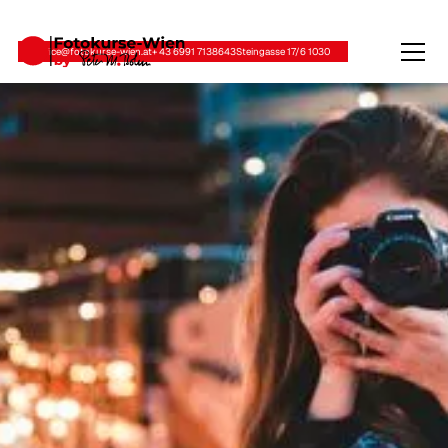
office@fotokurse-wien.at
+ 43 6991 7138643
Steingasse 17/6 1030